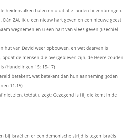
t de heidenvolken halen en u uit alle landen bijeenbrengen.
…. Dán ZAL IK u een nieuw hart geven en een nieuwe geest
ichaam wegnemen en u een hart van vlees geven (Ezechiël
len hut van David weer opbouwen, en wat daarvan is
, opdat de mensen die overgebleven zijn, de Heere zouden
s (Handelingen 15: 15-17)
ereld betekent, wat betekent dan hun aanneming (Joden
inen 11:15)
 niet zien, totdat u zegt: Gezegend is Hij die komt in de
 bij Israël en er een demonische strijd is tegen Israëls