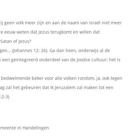
zij geen volk meer zijn en aan de naam van Israël niet meer
ze eeuw weten dat Jezus terugkomt en willen dat
Satan of Jezus?
olgen… (Johannes 12: 26). Ga dan heen, onderwijs al de
is een geïntegreerd onderdeel van de Joodse cultuur; het is
n bedwelmende beker voor alle volken rondom, ja, ook tegen
dag zal het gebeuren dat Ik Jeruzalem zal maken tot een
:2-3)
gemeente in Handelingen