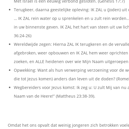
Met Israël is een eeuwig verbond gesloten. (Genesis 17:7)
Terugkeer, daarna geestelijke opleving: IK ZAL u (Joden) ui
… IK ZAL rein water op u sprenkelen en u zult rein worden
in uw binnenste geven. IK ZAL het hart van steen uit uw l
36:24-26)
Wereldwijde zegen: Hierna ZAL IK terugkeren en de verval
afgebroken, weer opbouwen en IK ZAL hem weer oprichten 
zoeken, en ALLE heidenen over wie Mijn Naam uitgeroepen i
Opwekking: Want als hun verwerping verzoening voor de w
die tot Jezus komen) anders dan leven uit de doden? (Rome
Wegbereiders voor Jezus komst: Ik zeg u: U zult Mij van nu af
Naam van de Heere!” (Mattheus 23:38-39).
Omdat het ons opvalt dat weinig jongeren zich betrokken voelen