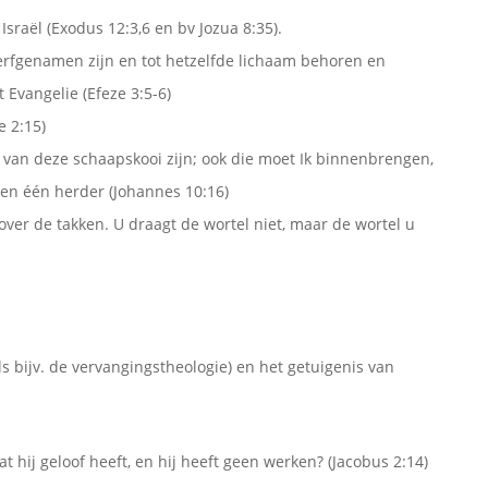
sraël (Exodus 12:3,6 en bv Jozua 8:35).
rfgenamen zijn en tot hetzelfde lichaam behoren en
 Evangelie (Efeze 3:5-6)
e 2:15)
 van deze schaapskooi zijn; ook die moet Ik binnenbrengen,
 en één herder (Johannes 10:16)
ver de takken. U draagt de wortel niet, maar de wortel u
ls bijv. de vervangingstheologie) en het getuigenis van
 hij geloof heeft, en hij heeft geen werken? (Jacobus 2:14)