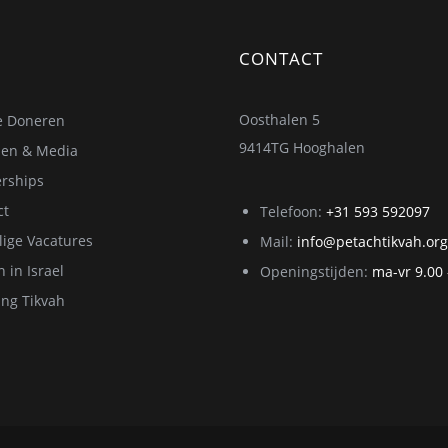
CONTACT
Oosthalen 5
e Doneren
9414TG Hooghalen
elen & Media
erships
ct
Telefoon:
+31 593 592097
llige Vacatures
Mail:
info@petachtikvah.org
 in Israel
Openingstijden:
ma-vr 9.00 
ng Tikvah