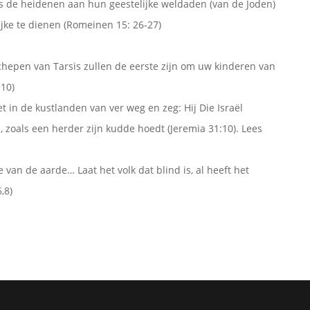
als de heidenen aan hun geestelijke weldaden (van de Joden)
ijke te dienen (Romeinen 15: 26-27)
chepen van Tarsis zullen de eerste zijn om uw kinderen van
-10)
 in de kustlanden van ver weg en zeg: Hij Die Israël
 zoals een herder zijn kudde hoedt (Jeremia 31:10). Lees
van de aarde… Laat het volk dat blind is, al heeft het
,8)