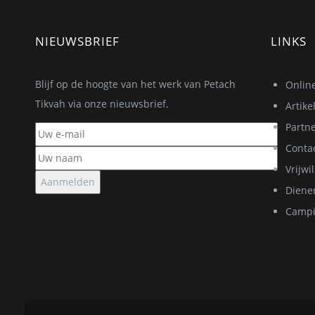
NIEUWSBRIEF
LINKS
Blijf op de hoogte van het werk van Petach
Onlin
Tikvah via onze nieuwsbrief.
Artik
Partn
Conta
Vrijwi
Aanmelden
Dienen
Campi